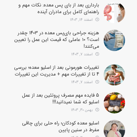
بارداری بعد از بای پس معده: نکات مهم و
راهنمای کامل برای مادران آینده
اسفند 14, 1403
هزینه جراحی بای‌پس معده در ۱۴۰۳ چقدر
است؟ ۱۰ عاملی که قیمت این عمل را تعیین
می‌کنند!
اسفند 7, 1403
تغییرات هورمونی بعد از اسلیو معده؛ بررسی
4 تا از تغییرات مهم + مدیریت این تغییرات
اسفند 7, 1403
5 فایده مهم مصرف پروتئین بعد از عمل
اسلیو که شما نمیدانید!!!
بهمن 30, 1403
اسلیو معده کودکان؛ راه حلی برای چاقی
مفرط در سنین پایین