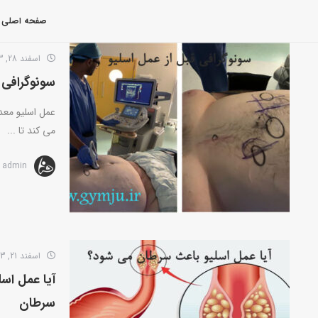
صفحه اصلی
اسفند 28, 1403
سونوگرافی ق
عمل اسلیو معد
می کند تا ...
admin
اسفند 21, 1403
آیا عمل اس
سرطان