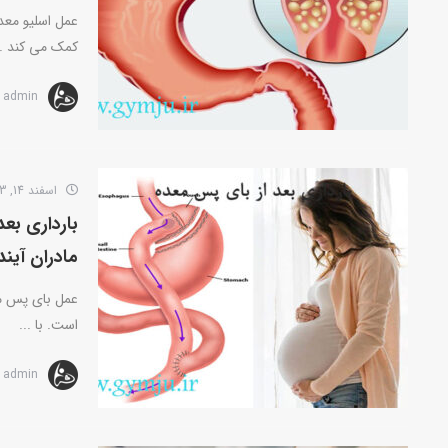
عمل اسلیو معد
کمک می کند ..
admin
اسفند 14, 1403
بارداری بع
مادران آیند
عمل بای پس مع
است. با ...
admin