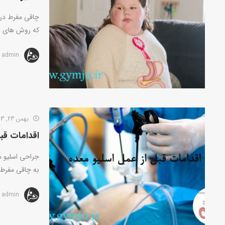
چاقی مفرط در 
که روش های سن
admin
بهمن 23, 1403
اقدامات قبل از عمل اس
جراحی اسلیو م
به چاقی مفرط 
admin