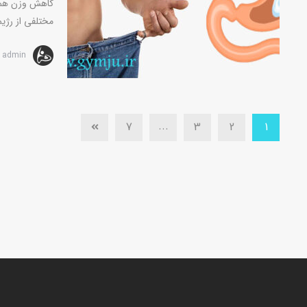
کاهش وزن هموا
مختلفی از رژیم
admin
...
7
3
2
1