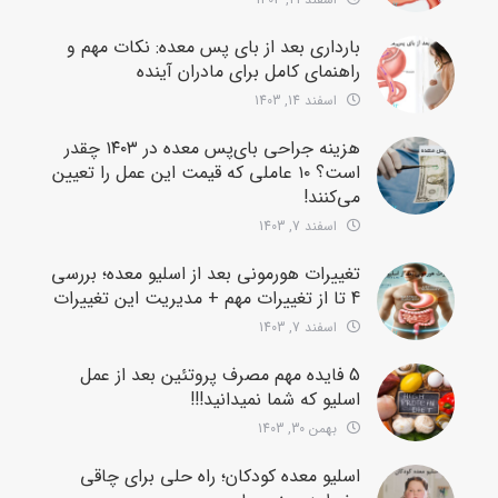
بارداری بعد از بای پس معده: نکات مهم و
راهنمای کامل برای مادران آینده
اسفند 14, 1403
هزینه جراحی بای‌پس معده در ۱۴۰۳ چقدر
است؟ ۱۰ عاملی که قیمت این عمل را تعیین
می‌کنند!
اسفند 7, 1403
تغییرات هورمونی بعد از اسلیو معده؛ بررسی
4 تا از تغییرات مهم + مدیریت این تغییرات
اسفند 7, 1403
5 فایده مهم مصرف پروتئین بعد از عمل
اسلیو که شما نمیدانید!!!
بهمن 30, 1403
اسلیو معده کودکان؛ راه حلی برای چاقی