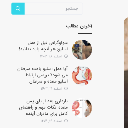
آخرین مطالب
سونوگرافی قبل از عمل
اسلیو: هر آنچه باید بدانید!
اسفند 28, 1403
آیا عمل اسلیو باعث سرطان
می شود؟ بررسی ارتباط
اسلیو معده و سرطان
اسفند 21, 1403
بارداری بعد از بای پس
معده: نکات مهم و راهنمای
کامل برای مادران آینده
اسفند 14, 1403