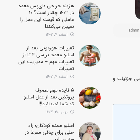
هزینه جراحی بای‌پس معده
در ۱۴۰۳ چقدر است؟ ۱۰
عاملی که قیمت این عمل را
تعیین می‌کنند!
admin
اسفند 7, 1403
تغییرات هورمونی بعد از
اسلیو معده؛ بررسی 4 تا از
تغییرات مهم + مدیریت این
تغییرات
اسفند 7, 1403
رسی جزئیات و
5 فایده مهم مصرف
پروتئین بعد از عمل اسلیو
که شما نمیدانید!!!
بهمن 30, 1403
اسلیو معده کودکان؛ راه
حلی برای چاقی مفرط در
سنین پایین