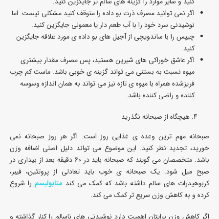
کنید و سایر موارد را گزینه های سالم تر جایگزین کنید.
اگر نمی توانید مصرف ذرت بو داده را متوقف کنید مشکلی نیست. اما
نوشیدنی سرد خود را با آب طعم دار یا معمولی جایگزین کنید.
چیپس را با ساندویچی از آجیل های بو داده ی مورد علاقه جایگزین
کنید.
اگر عاشق خوراکی های شیرین هستید، پس مصرف مقدار بیشتری
میوه نسبت به بستنی می تواند گزینه ی خوبی باشد. ماست کم چرب
فریزشده همراه با میوه ی تازه نیز می تواند به همان اندازه وسوسه
کننده و راضی کننده باشد.
هیچگاه از صبحانه نگذرید
صبحانه مهم ترین وعده ی غذایی روز است. اگر هر روز صبحانه نمی
خورید، تجدید نظر کنید. این موضوع می تواند دلیل اصلی اضافه وزن
باشد. متخصصان می گویند که صبحانه باید در 60 دقیقه بعد از بیداری در
صبح میل شود. یک صبحانه ی خوب باید تعادلی از پروتئین، فیبر،
کربوهیدرات های سالم داشته باشد که کمک می کند
متابولیسم
را شروع
کرده و به کاهش وزن سریع تر کمک می کند.
اگر کاهش وزن برایتان اهمیت دارد نوشیدنی های ناسالم را کنار گذاشته و