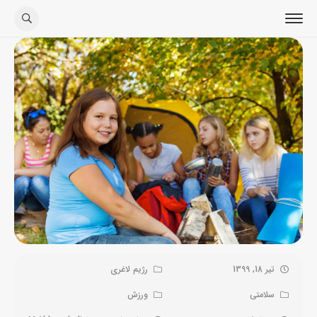
تیر 18, 1399
رژیم لاغری
سلامتی
ورزش