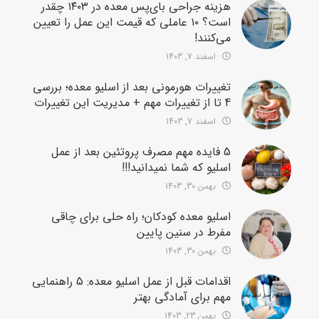
هزینه جراحی بای‌پس معده در ۱۴۰۳ چقدر
است؟ ۱۰ عاملی که قیمت این عمل را تعیین
می‌کنند!
اسفند 7, 1403
تغییرات هورمونی بعد از اسلیو معده؛ بررسی
4 تا از تغییرات مهم + مدیریت این تغییرات
اسفند 7, 1403
5 فایده مهم مصرف پروتئین بعد از عمل
اسلیو که شما نمیدانید!!!
بهمن 30, 1403
اسلیو معده کودکان؛ راه حلی برای چاقی
مفرط در سنین پایین
بهمن 30, 1403
اقدامات قبل از عمل اسلیو معده: 5 راهنمایی
مهم برای آمادگی بهتر
بهمن 23, 1403