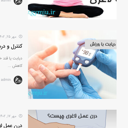
admin
مهر 25, 1402
کنترل و در
دیابت یا قند 
کاهش ...
admin
مهر 17, 1402