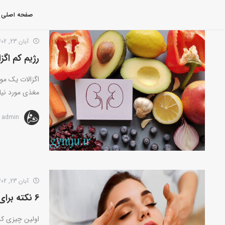
صفحه اصلی
آبان 23, 1402
رژیم کم اگ
اگزالات یک مو
مغذی مورد نیاز 
admin
آبان 23, 1402
6 نکته برای سفت کردن پوست صورت بدون جراحی
اولین چیزی ک