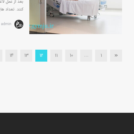
بعد از عمل لاغ
کنند. تعداد ه
admin
...
14
13
12
11
10
1