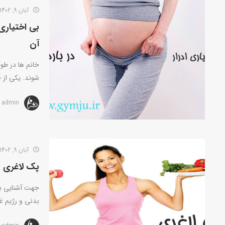
آبان 9, 1402
آن
خانم ها در طو
شوند. یکی از 
admin
آبان 9, 1402
پک لاغری
جهت آشنایی با 
بدنی و رژیم غ