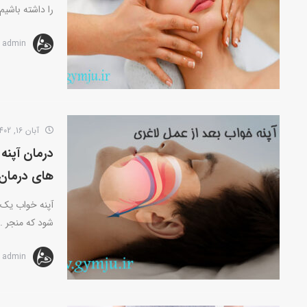
را داشته باشیم
admin
آبان 16, 1402
درمان آپنه
های درمان 
آپنه خواب یک
شود که منجر ..
admin