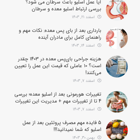
آیا عمل اسلیو باعث سرطان می شود؟
بررسی ارتباط اسلیو معده و سرطان
اسفند 21, 1403
بارداری بعد از بای پس معده: نکات مهم و
راهنمای کامل برای مادران آینده
اسفند 14, 1403
هزینه جراحی بای‌پس معده در ۱۴۰۳ چقدر
است؟ ۱۰ عاملی که قیمت این عمل را تعیین
می‌کنند!
اسفند 7, 1403
تغییرات هورمونی بعد از اسلیو معده؛ بررسی
4 تا از تغییرات مهم + مدیریت این تغییرات
اسفند 7, 1403
5 فایده مهم مصرف پروتئین بعد از عمل
اسلیو که شما نمیدانید!!!
بهمن 30, 1403