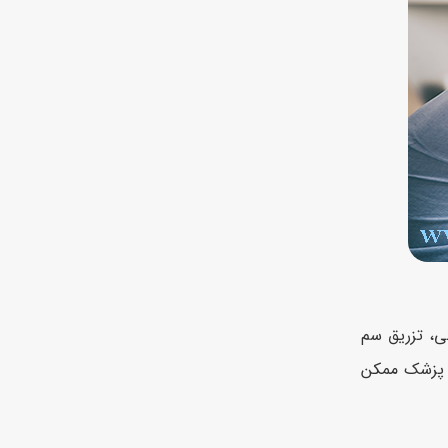
ی، تزریق سم
، پزشک ممکن