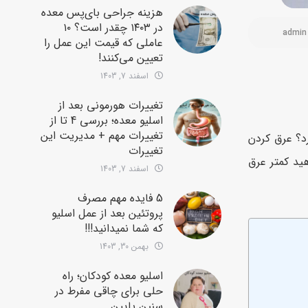
هزینه جراحی بای‌پس معده
در ۱۴۰۳ چقدر است؟ ۱۰
admin
عاملی که قیمت این عمل را
تعیین می‌کنند!
اسفند 7, 1403
تغییرات هورمونی بعد از
اسلیو معده؛ بررسی 4 تا از
تغییرات مهم + مدیریت این
د؟ عرق کردن
تغییرات
ید کمتر عرق
اسفند 7, 1403
5 فایده مهم مصرف
پروتئین بعد از عمل اسلیو
که شما نمیدانید!!!
بهمن 30, 1403
اسلیو معده کودکان؛ راه
حلی برای چاقی مفرط در
سنین پایین