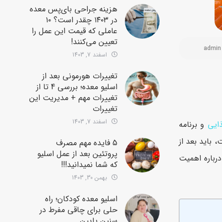
هزینه جراحی بای‌پس معده
در ۱۴۰۳ چقدر است؟ ۱۰
عاملی که قیمت این عمل را
تعیین می‌کنند!
admin
اسفند 7, 1403
تغییرات هورمونی بعد از
اسلیو معده؛ بررسی 4 تا از
تغییرات مهم + مدیریت این
تغییرات
اسفند 7, 1403
ذایی
و برنامه
 باید بعد از
5 فایده مهم مصرف
پروتئین بعد از عمل اسلیو
درباره اهمیت
که شما نمیدانید!!!
بهمن 30, 1403
اسلیو معده کودکان؛ راه
حلی برای چاقی مفرط در
سنین پایین