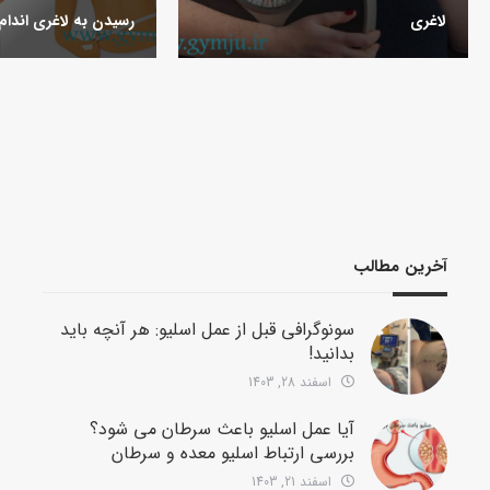
لاغری
رسیدن به لاغری اندام
آخرین مطالب
سونوگرافی قبل از عمل اسلیو: هر آنچه باید
بدانید!
اسفند 28, 1403
آیا عمل اسلیو باعث سرطان می شود؟
بررسی ارتباط اسلیو معده و سرطان
اسفند 21, 1403