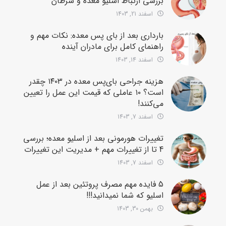
بررسی ارتباط اسلیو معده و سرطان
اسفند 21, 1403
بارداری بعد از بای پس معده: نکات مهم و
راهنمای کامل برای مادران آینده
اسفند 14, 1403
هزینه جراحی بای‌پس معده در ۱۴۰۳ چقدر
است؟ ۱۰ عاملی که قیمت این عمل را تعیین
می‌کنند!
اسفند 7, 1403
تغییرات هورمونی بعد از اسلیو معده؛ بررسی
4 تا از تغییرات مهم + مدیریت این تغییرات
اسفند 7, 1403
5 فایده مهم مصرف پروتئین بعد از عمل
اسلیو که شما نمیدانید!!!
بهمن 30, 1403