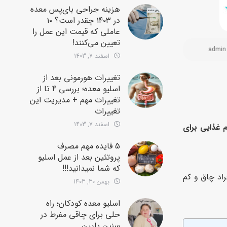
هزینه جراحی بای‌پس معده
در ۱۴۰۳ چقدر است؟ ۱۰
عاملی که قیمت این عمل را
تعیین می‌کنند!
admin
اسفند 7, 1403
تغییرات هورمونی بعد از
اسلیو معده؛ بررسی 4 تا از
تغییرات مهم + مدیریت این
تغییرات
اسفند 7, 1403
م غذایی برای
5 فایده مهم مصرف
پروتئین بعد از عمل اسلیو
که شما نمیدانید!!!
راد چاق و کم
بهمن 30, 1403
اسلیو معده کودکان؛ راه
حلی برای چاقی مفرط در
سنین پایین