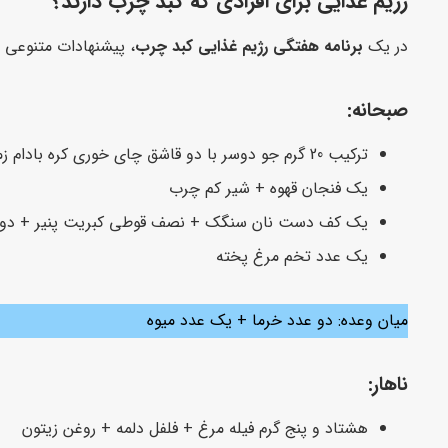
رژیم غذایی برای افرادی که کبد چرب دارند؟
در یک
برنامه هفتگی رژیم غذایی کبد چرب
، پیشنهادات متنوعی بر
صبحانه:
ترکیب 20 گرم جو دوسر با دو قاشق چای خوری کره بادام زمینی و موز
یک فنجان قهوه + شیر کم چرب
یک کف دست نان سنگک + نصف قوطی کبریت پنیر + دو 
یک عدد تخم مرغ پخته
میان وعده: دو عدد خرما + یک عدد میوه
ناهار:
هشتاد و پنج گرم فیله مرغ + فلفل دلمه + روغن زیتون