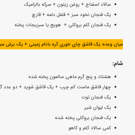
سالاد اسفناج + روغن زیتون + سرکه بالزامیک
یک فنجان نخود سبز + فلفل دلمه + قارچ
یک فنجان کلم بروکلی + هویج یا سبزیجات پخته
میان وعده: یک قاشق چای خوری کره بادام زمینی + یک برش س
شام:
هشتاد و پنج گرم ماهی سالمون پخته شده
چهار قاشق ماست کم چرب + یک قاشق شوید + دو عدد گر
یک فنجان توت‌
یک لیوان شیر
یک فنجان بروکلی پخته شده
کمی سالاد کلم و کاهو